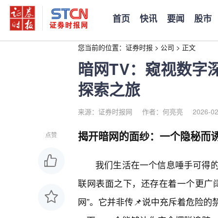
首页
快讯
要闻
股市
您当前的位置：
证券时报
>
公司
>
正文
暗网TV：窥视数字
探索之旅
来源：证券时报网
作者：何亮亮
2026-02
揭开暗网的面纱：一个隐秘而
点赞
我们生活在一个信息唾手可得的
联网表面之下，还存在着一个更广
网”。它并非传📌说中充斥着危险