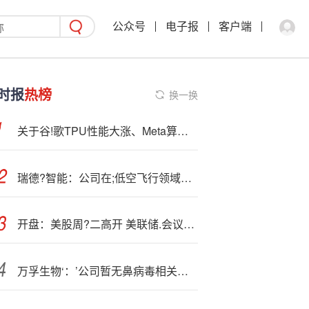
公众号
电子报
客户端
时报
热榜
换一换
关于谷!歌TPU性能大涨、Meta算力投资、光模块、以太网推动Scale Up...，一文读懂Hot Chips 2025大会要点
瑞德?智能：公司在;低空飞行领域的产品与技术正处于前期研发阶段
开盘：美股周?二高开 美联储.会议即将开幕
万孚生物‘：’公司暂无鼻病毒相关检测产品