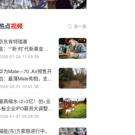
热点
视频
换一换
京东肯特瑞基
金：‘“’新‘时’代新基金新
价值”主题活动走进中国
2026-01-24 11:09:38
人民大学助力青年把握金
融行业新机遇
华为Mate—70 .Air预售开
启：最薄Mate亮相，支持
双卡与快充
2026-02-01 10:01:38
最高缩水<2>3亿！创<业
>板企业IPO募资大调整，
监管问询成关键原因
2026-01-31 08:08:38
福能{东}方索赔进行中，