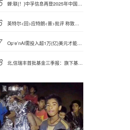
蝉:联{！}中孚信息再登2025年中国网络安全市场100强榜单
英特尔<回>应特朗<普>批评 称致力于推进美国国家和经济安全
Op‘e’nAI需投入超1万{亿}美元才能兑现算力承诺，现金或难以为继
北,信瑞丰首批基金三季报：旗下基金业绩首尾相差超87%，北信瑞丰优势行业年内收益逾84%领跑